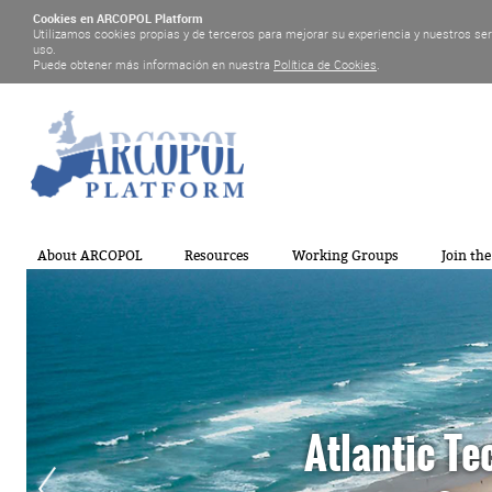
Cookies en ARCOPOL Platform
Utilizamos cookies propias y de terceros para mejorar su experiencia y nuestros se
uso.
Puede obtener más información en nuestra
Política de Cookies
.
About ARCOPOL
Resources
Working Groups
Join th
Atlantic Te