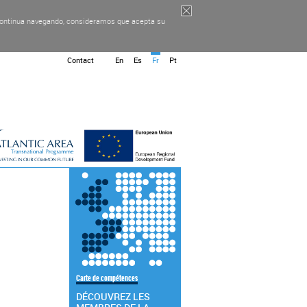
i continua navegando, consideramos que acepta su
Contact
En
Es
Fr
Pt
Carte de compétences
DÉCOUVREZ LES