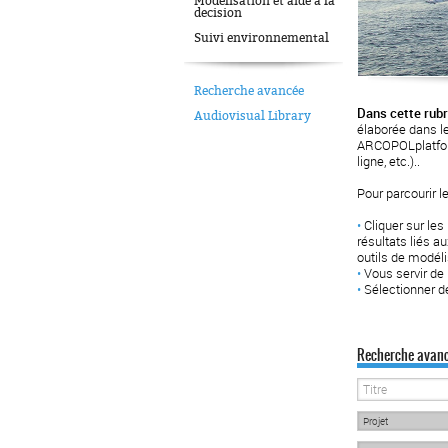
Modelisation et aide a la
decision
Suivi environnemental
Recherche avancée
Dans cette rubr
Audiovisual Library
élaborée dans 
ARCOPOLplatform
ligne, etc.)..
Pour parcourir l
•
Cliquer sur les
résultats liés a
outils de modéli
•
Vous servir de 
•
Sélectionner de
Recherche avan
Projet