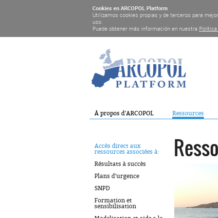
Cookies en ARCOPOL Platform
Utilizamos cookies propias y de terceros para mejo
uso.
Puede obtener más información en nuestra
Polític
À propos d’ARCOPOL
Ressources
Resso
Accès direct aux
ressources associées à:
Résultats à succès
Plans d’urgence
SNPD
Formation et
sensibilisation