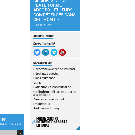
MEMBRES DE LA
PLATE-FORME
ARCOPOL ET LEURS
COMPÉTENCES DANS
CETTE CARTE
Lire la suite
ARCOPOL Twitter
Suivez l’actualité
Raccourcis vers
Recherche avancée de résultats
Résultats à succès
Plans d’urgence
SNPD
Formation et sensibilisation
Outils de modélisation et d’aide
à la décision
Suivi environnemental
Événements
Audiovisual Library
lés
FORUM SUR LES
INTERVENTIONS SUR LE
nez un mot de la
LITTORAL