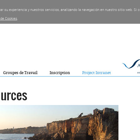
rar su experiencia y nuestros servicios, analizando la navegación en nuestro sitio web. S
a de Cookies
.
Groupes de Travail
Inscription
Project Intranet
urces