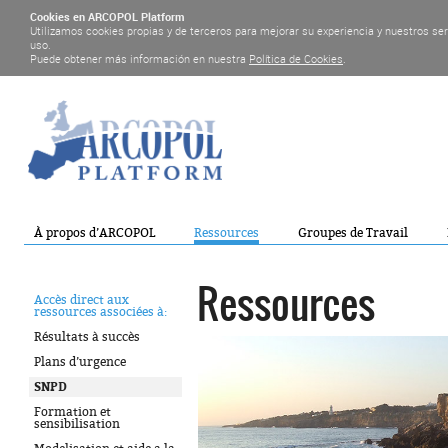
Cookies en ARCOPOL Platform
Utilizamos cookies propias y de terceros para mejorar su experiencia y nuestros se
uso.
Puede obtener más información en nuestra
Política de Cookies
.
À propos d’ARCOPOL
Ressources
Groupes de Travail
Ressources
Accès direct aux
ressources associées à:
Résultats à succès
Plans d’urgence
SNPD
Formation et
sensibilisation